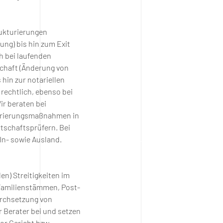
ukturierungen
ung) bis hin zum Exit
h bei laufenden
chaft (Änderung von
hin zur notariellen
rechtlich, ebenso bei
ir beraten bei
turierungsmaßnahmen in
tschaftsprüfern. Bei
In- sowie Ausland.
en) Streitigkeiten im
 Familienstämmen, Post-
urchsetzung von
r Berater bei und setzen
or Gericht bzw.