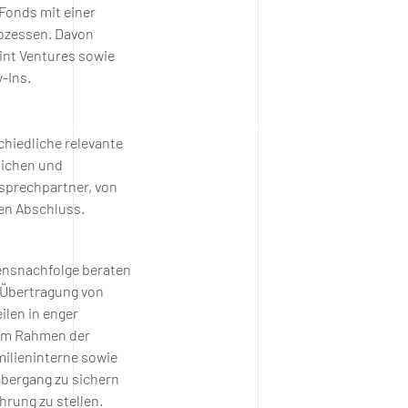
 Fonds mit einer
rozessen. Davon
int Ventures sowie
-Ins.
hiedliche relevante
lichen und
nsprechpartner, von
hen Abschluss.
nsnachfolge beraten
 Übertragung von
len in enger
 Im Rahmen der
ilieninterne sowie
Übergang zu sichern
rung zu stellen.